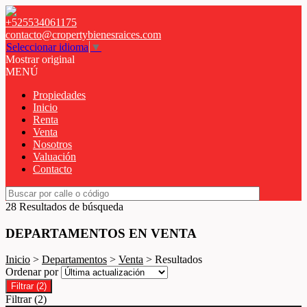
+525534061175
contacto@cropertybienesraices.com
Seleccionar idioma
▼
Mostrar original
MENÚ
Propiedades
Inicio
Renta
Venta
Nosotros
Valuación
Contacto
28 Resultados de búsqueda
DEPARTAMENTOS EN VENTA
Inicio
>
Departamentos
>
Venta
> Resultados
Ordenar por
Filtrar
(2)
Filtrar
(2)