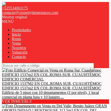
+525534061175
contacto@cropertybienesraices.com
Mostrar original
MENÚ
Propiedades
Inicio
Renta
Venta
Nosotros
Valuación
Contacto
EDIFICIO COMERCIAL
EDIFICIO 1537M2 EN COL.ROMA SUR, CUAUHTÉMOC
EDIFICIO 1537m2 EN COL.ROMA SUR, CUAUHTÉMOC
Edificio de 5 pisos con 10 departamentos (2 por nivel), 1 local
comercial en planta baja y 10 lugares ...
VER INMUEBLE