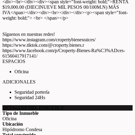
<div><br></div><div><span style="font-weight: bold;">RENTA
$19,000.00 (DIECINUEVE MIL PESOS 00/100M.N) MÁS
IVA</span></div><div><br></div></div><p><span style="font-
weight: bold;"> <br> </span></p>
Síguenos en nuestras redes!
https://www.instagram.com/cropertybienesraices/
https://www.tiktok.com/@croperty.bienes.r
https://www.facebook.com/p/Croperty-Bienes-Ra%C3%ADces-
61560417917141/
ESPACIOS
Oficina
ADICIONALES
Seguridad portería
Seguridad 24Hs
DETALLES DEL INMUEBLE
Tipo de Inmueble
Oficina
Ubicación
Hipódromo Condesa
Total construido