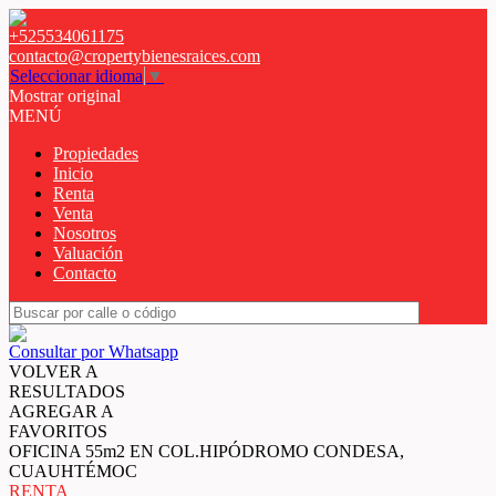
+525534061175
contacto@cropertybienesraices.com
Seleccionar idioma
▼
Mostrar original
MENÚ
Propiedades
Inicio
Renta
Venta
Nosotros
Valuación
Contacto
Consultar por Whatsapp
VOLVER A
RESULTADOS
AGREGAR A
FAVORITOS
OFICINA 55m2 EN COL.HIPÓDROMO CONDESA,
CUAUHTÉMOC
RENTA