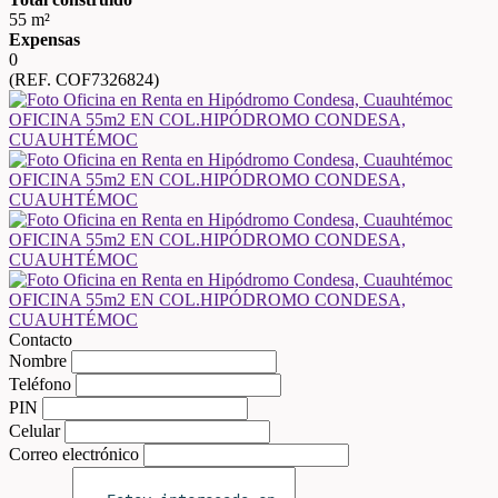
55 m²
Expensas
0
(REF. COF7326824)
Contacto
Nombre
Teléfono
PIN
Celular
Correo electrónico