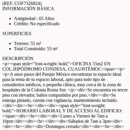
(REF. COF7326824)
INFORMACIÓN BÁSICA
Antigüedad : 65 Años
Crédito: No especificado
SUPERFICIES
Terreno: 55 m²
Total Construido: 55 m²
DESCRIPCIÓN
<p><span style="font-weight: bold;">OFICINA 55m2 EN
COL.HIPÓDROMO CONDESA, CUAUHTÉMOC</span></p>
<p>A unos pasos del Parque México encontraras tu espacio ideal
para la renta de tu espacio laboral, apto para todo tipo de
consultorios médicos, o pequeña clínica, muy cerca de la zona de
hospitales de la Colonia Roma Sur. </p><div>Se encuentra en tercer
piso con elevador, baños compartidos por piso.</div><div>Se
entrega pintado, cuenta con vigilancia, mantenimiento incluido.
</div><div><br></div><div><span style="font-weight:
bold;">HORARIO LABORAL Y DE ACCESO AL EDIFICIO:
</span><div><br></div><div>Lunes a Viernes de 7am a
10pm</div><div><br></div><div>Sábados de 7am a 3pm</div>
<div><br></div><div>Domingos cerrado</div><div><br></div>